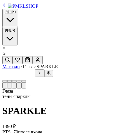
SHOP
🇷🇺
ru
₽
RUB
Магазин
Глаза
SPARKLE
Глаза
тени-спарклы
SPARKLE
1390 ₽
PTS
+
70
после входа