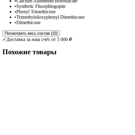
•
Calcium Aluminum Borosilicate
•
Synthetic Fluorphlogopite
•
Phenyl Trimethicone
•
Trimethylsiloxyphenyl Dimethicone
•
Dimethicone
Посмотреть весь состав (15)
✓
Доставка за наш счёт от 5 000 ₽
Похожие товары
PTS
+
35
после входа
690 ₽
от
173
₽ × 4 Сплитом / Долями / Плати частями
Гель для бровей / экстра сильная фиксация
BROW GEL