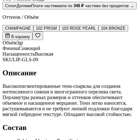
Сплит
Долями
Плати частями
или по
348
₽
частями без процентов
→
Оттенок / Объём
CHAMPAGNE
102 PRISM
103 ROSE PEARL
104 BRONZE
В корзину
Объём
3gr
Финиш
Сияющий
Насыщенность
Высокая
SKU
LIP-GLS-09
Описание
Высокопигментированные тени-спарклы для создания
интенсивного сияния и многогранного перелива света.
Перламутры разных размеров и оттенков обеспечивают
объемное и насыщенное мерцание. Тени легко наносятся,
растушевываются и не требуют липкой подложки благодаря
мягкой гибридное текстуре. Обладают высокой стойкостью.
Состав