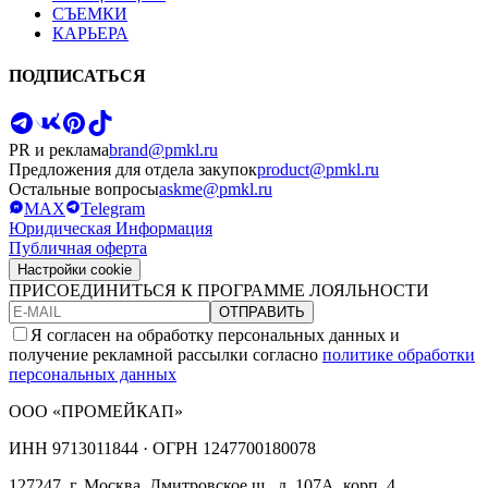
СЪЕМКИ
КАРЬЕРА
ПОДПИСАТЬСЯ
PR и реклама
brand@pmkl.ru
Предложения для отдела закупок
product@pmkl.ru
Остальные вопросы
askme@pmkl.ru
MAX
Telegram
Юридическая Информация
Публичная оферта
Настройки cookie
ПРИСОЕДИНИТЬСЯ К ПРОГРАММЕ ЛОЯЛЬНОСТИ
ОТПРАВИТЬ
Я согласен на обработку персональных данных и
получение рекламной рассылки согласно
политике обработки
персональных данных
ООО «ПРОМЕЙКАП»
ИНН
9713011844 ·
ОГРН
1247700180078
127247, г. Москва, Дмитровское ш., д. 107А, корп. 4