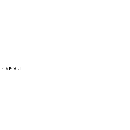
BROW
GEL
СКРОЛЛ
MACRO_VIEW_X100