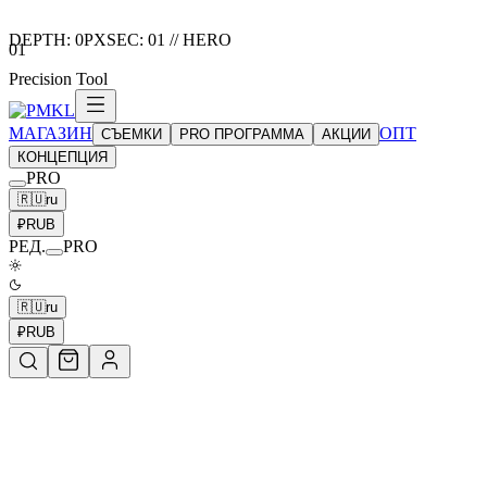
DEPTH:
0
PX
SEC:
01
//
HERO
01
Precision Tool
МАГАЗИН
ОПТ
СЪЕМКИ
PRO ПРОГРАММА
АКЦИИ
КОНЦЕПЦИЯ
PRO
🇷🇺
ru
₽
RUB
РЕД.
PRO
🇷🇺
ru
₽
RUB