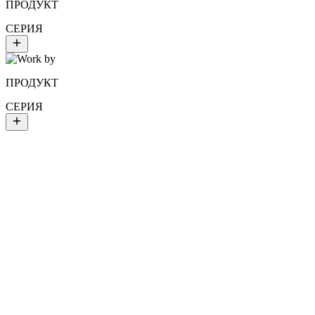
ПРОДУКТ
СЕРИЯ
ПРОДУКТ
СЕРИЯ
ВСТУПИТЬ В КЛУБ
PMKL PRO ПРОГРАММА
Ты — действующий визажист? Разблокируй скидку 10-20%,
доступ к пре-релизам продуктов, закрытым воркшопам и
приоритетному саппорту. Требуется верификация.
ЗАПРОСИТЬ АККРЕДИТАЦИЮ
PRO