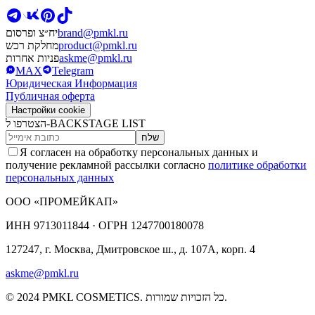
brand@pmkl.ru
יח״צ ופרסום
product@pmkl.ru
מחלקת רכש
askme@pmkl.ru
פניות אחרות
MAX
Telegram
Юридическая Информация
Публичная оферта
Настройки cookie
הצטרפו ל-BACKSTAGE LIST
שלח
Я согласен на обработку персональных данных и
получение рекламной рассылки согласно
политике обработки
персональных данных
ООО «ПРОМЕЙКАП»
ИНН
9713011844 ·
ОГРН
1247700180078
127247, г. Москва, Дмитровское ш., д. 107А, корп. 4
askme@pmkl.ru
© 2024 PMKL COSMETICS. כל הזכויות שמורות.