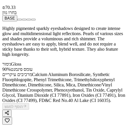
₪70.33
בחרו גוון
BASE
Highly pigmented sparkly eyeshadows designed to create intense
glow and multidimensional light reflections. Pearls of various sizes
and shades provide a voluminous and rich shimmer. The
eyeshadows are easy to apply, blend well, and do not require a
sticky base thanks to their soft, hybrid texture. They also feature
high longevity.
Gloss
גימור
עומס פיגמנט
90%
Calcium Aluminum Borosilicate, Synthetic
מרכיבים עיקריים
Fluorphlogopite, Phenyl Trimethicone, Trimethylsiloxyphenyl
Dimethicone, Dimethicone, Silica, Mica, Dimethicone/Vinyl
Dimethicone Crosspolymer, Phenoxyethanol, Tin Oxide, Caprylyl
Glycol, Titanium Dioxide (CI 77891), Iron Oxides (CI 77491), Iron
Oxides (CI 77499), FD&C Red No.40 Al Lake (CI 16035).
הוסף למגש