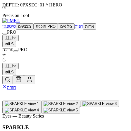
DEPTH:
0
PX
SEC:
01
//
HERO
01
Precision Tool
חנות
סיטונאי
אודות
צילומים
תוכנית PRO
מבצעים
PRO
🇮🇱
he
₪
ILS
PRO
עריכה
🇮🇱
he
₪
ILS
חזרה
Eyes
— Beauty Series
SPARKLE