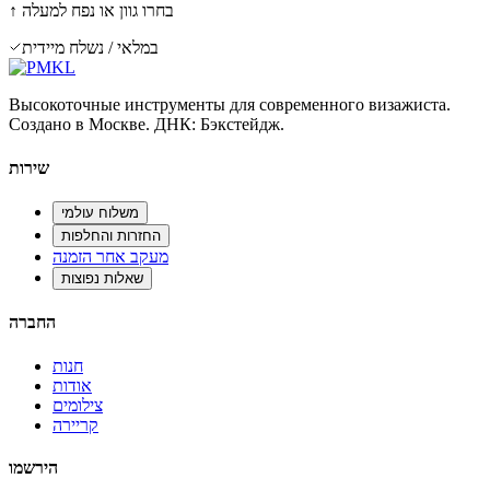
↑ בחרו גוון או נפח למעלה
במלאי / נשלח מיידית
Высокоточные инструменты для современного визажиста.
Создано в Москве. ДНК: Бэкстейдж.
שירות
משלוח עולמי
החזרות והחלפות
מעקב אחר הזמנה
שאלות נפוצות
החברה
חנות
אודות
צילומים
קריירה
הירשמו