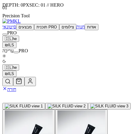
DEPTH:
0
PX
SEC:
01
//
HERO
01
Precision Tool
חנות
סיטונאי
אודות
צילומים
תוכנית PRO
מבצעים
PRO
🇮🇱
he
₪
ILS
PRO
עריכה
🇮🇱
he
₪
ILS
חזרה