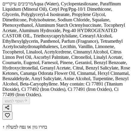
Aqua (Water), Cyclopentasiloxane, Paraffinum
מרכיבים עיקריים
Liquidum (Mineral Oil), Cetyl Peg/Ppg-10/1 Dimethicone,
Glycerin, Polyglyceryl-4 Isostearate, Propylene Glycol,
Dimethicone, Polyisobutene, Sodium Chloride, Squalane,
Phenoxyethanol, Aluminum Starch Octenylsuccinate, Tocopheryl
Acetate, Aluminum Hydroxide, Peg-40 HYDROGENATED
CASTOR OIL, Triethoxycaprylylsilane, Cetearyl Alcohol,
Ethylhexylglycerin, Panthenol, Parfum (Fragrance), Tetramethyl
Acetyloctahydronaphthalenes, Lecithin, Vanillin, Limonene,
Tocopherol, Linalool, Acetylcedrene, Cinnamyl Alcohol, Citrus
Limon Peel Oil, Ascorbyl Palmitate, Citronellol, Linalyl Acetate,
Coumarin, Eugenol, Farnesol, Pinene, Geraniol, Benzyl Benzoate,
Hydroxycitronellal, Geranyl Acetate, Citral, Benzyl Salicylate, Rose
Ketones, Cananga Odorata Flower Oil, Cinnamal, Hexyl Cinnamal,
Benzaldehyde, Amyl Salicylate, Anise Alcohol, Turpentine, Benzyl
Alcohol, Beta-Caryophyllene. May contain: Ci 77891 (Titanium
Dioxide), Ci 77492 (Iron Oxides), Ci 77491 (Iron Oxides), Ci
77499 (Iron Oxides).
הוסף למגש
↑ בחרו גוון או נפח למעלה