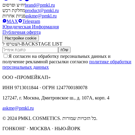
brand@pmkl.ru
יח״צ ופרסום
product@pmkl.ru
מחלקת רכש
askme@pmkl.ru
פניות אחרות
MAX
Telegram
Юридическая Информация
Публичная оферта
Настройки cookie
הצטרפו ל-BACKSTAGE LIST
שלח
Я согласен на обработку персональных данных и
получение рекламной рассылки согласно
политике обработки
персональных данных
ООО «ПРОМЕЙКАП»
ИНН
9713011844 ·
ОГРН
1247700180078
127247, г. Москва, Дмитровское ш., д. 107А, корп. 4
askme@pmkl.ru
© 2024 PMKL COSMETICS. כל הזכויות שמורות.
ГОНКОНГ · МОСКВА · НЬЮ-ЙОРК