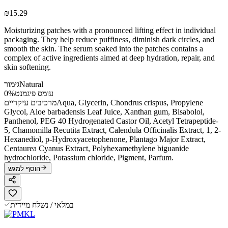
₪15.29
Moisturizing patches with a pronounced lifting effect in individual
packaging. They help reduce puffiness, diminish dark circles, and
smooth the skin. The serum soaked into the patches contains a
complex of active ingredients aimed at deep hydration, repair, and
skin softening.
Natural
גימור
עומס פיגמנט
0%
Aqua, Glycerin, Chondrus crispus, Propylene
מרכיבים עיקריים
Glycol, Aloe barbadensis Leaf Juice, Xanthan gum, Bisabolol,
Panthenol, PEG 40 Hydrogenated Castor Oil, Acetyl Tetrapeptide-
5, Chamomilla Recutita Extract, Calendula Officinalis Extract, 1, 2-
Hexanediol, р-Hydroxyacetophenone, Plantago Major Extract,
Centaurea Cyanus Extract, Polyhexamethylene biguanide
hydrochloride, Potassium chloride, Pigment, Parfum.
הוסף למגש
במלאי / נשלח מיידית