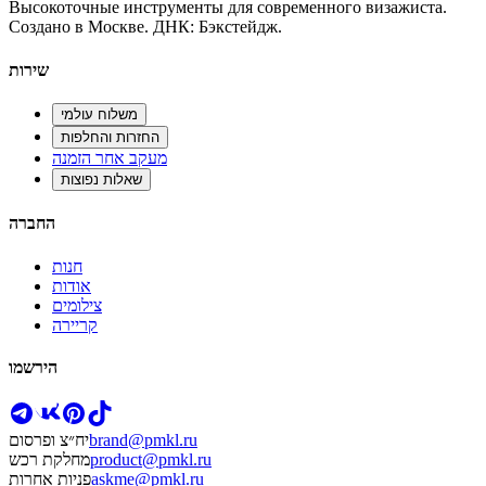
Высокоточные инструменты для современного визажиста.
Создано в Москве. ДНК: Бэкстейдж.
שירות
משלוח עולמי
החזרות והחלפות
מעקב אחר הזמנה
שאלות נפוצות
החברה
חנות
אודות
צילומים
קריירה
הירשמו
brand@pmkl.ru
יח״צ ופרסום
product@pmkl.ru
מחלקת רכש
askme@pmkl.ru
פניות אחרות