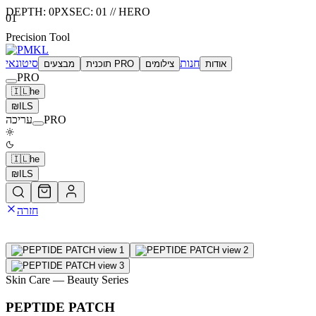
DEPTH:
0
PX
SEC:
01
//
HERO
01
Precision Tool
חנות
סיטונאי
אודות
צילומים
תוכנית PRO
מבצעים
PRO
🇮🇱
he
₪
ILS
PRO
עריכה
🇮🇱
he
₪
ILS
חזרה
Skin Care
— Beauty Series
PEPTIDE PATCH