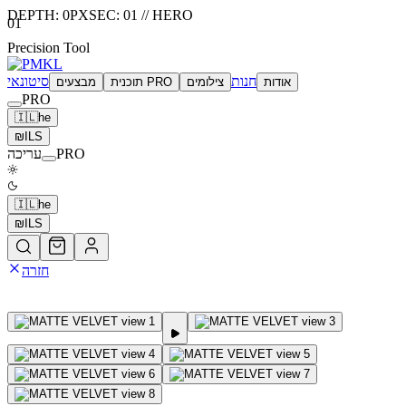
DEPTH:
0
PX
SEC:
01
//
HERO
01
Precision Tool
חנות
סיטונאי
אודות
צילומים
תוכנית PRO
מבצעים
PRO
🇮🇱
he
₪
ILS
PRO
עריכה
🇮🇱
he
₪
ILS
חזרה