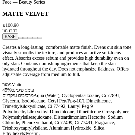
Face
— Beauty Series
MATTE VELVET
₪100.90
בחרו גוון
BASE
Creates a long-lasting, comfortable matte finish. Evens out skin tone,
visually smooths the texture, and produces an active soft-focus
effect. Absorbs excess sebum and provides high durability even on
oily skin. Contains nourishing ingredients that keep the skin
hydrated throughout the day. Does not emphasize flakiness. Offers
adjustable coverage from medium to full.
Matte
גימור
עומס פיגמנט
45%
Aqua (Water), Cyclopentasiloxane, Ci 77891,
מרכיבים עיקריים
Glycerin, Isododecane, Cetyl Peg/Ppg-10/1 Dimethicone,
Trimethylsiloxysilicate, Ci 77492, Lauryl Peg-9
Polydimethylsiloxyethyl Dimethicone, Dimethicone Crosspolymer,
Polymethylsilsesquioxane, Disteardimonium Hectorite, Sodium
Chloride, Phenoxyethanol, Ci 77499, Ci 77491, Fragrance,
Triethoxycaprylylsilane, Aluminum Hydroxide, Silica,
Ethylhexylglycerin.