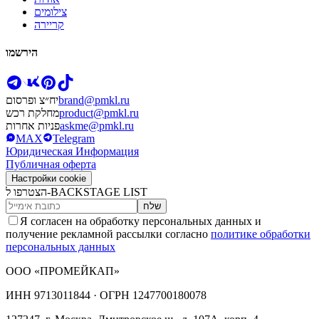
צילומים
קריירה
הירשמו
brand@pmkl.ru
יח״צ ופרסום
product@pmkl.ru
מחלקת רכש
askme@pmkl.ru
פניות אחרות
MAX
Telegram
Юридическая Информация
Публичная оферта
Настройки cookie
הצטרפו ל-BACKSTAGE LIST
שלח
Я согласен на обработку персональных данных и
получение рекламной рассылки согласно
политике обработки
персональных данных
ООО «ПРОМЕЙКАП»
ИНН
9713011844 ·
ОГРН
1247700180078