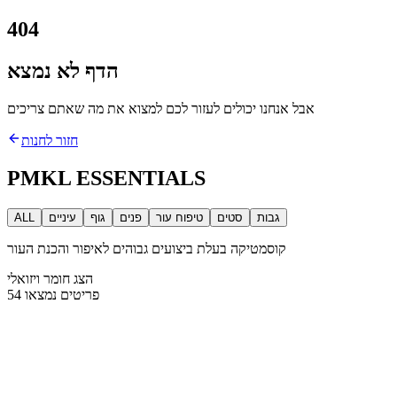
404
הדף לא נמצא
אבל אנחנו יכולים לעזור לכם למצוא את מה שאתם צריכים
חזור לחנות
PMKL ESSENTIALS
גבות
סטים
טיפוח עור
פנים
גוף
עיניים
ALL
קוסמטיקה בעלת ביצועים גבוהים לאיפור והכנת העור
הצג חומר ויזואלי
פריטים נמצאו
54
REF
:
EYE-CHRM-01
עומס פיגמנט
:
85%
Chrome
:
גימור