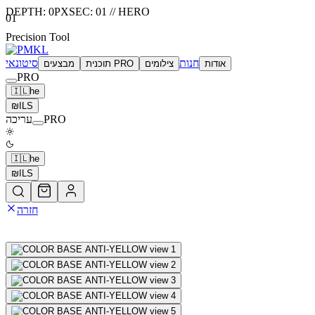
DEPTH:
0
PX
SEC:
01
//
HERO
01
Precision Tool
חנות
סיטונאי
אודות
צילומים
תוכנית PRO
מבצעים
PRO
🇮🇱
he
₪
ILS
PRO
עריכה
🇮🇱
he
₪
ILS
חזרה