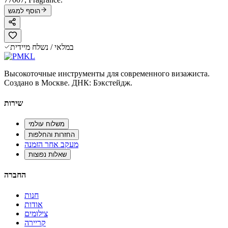
הוסף למגש
במלאי / נשלח מיידית
Высокоточные инструменты для современного визажиста.
Создано в Москве. ДНК: Бэкстейдж.
שירות
משלוח עולמי
החזרות והחלפות
מעקב אחר הזמנה
שאלות נפוצות
החברה
חנות
אודות
צילומים
קריירה