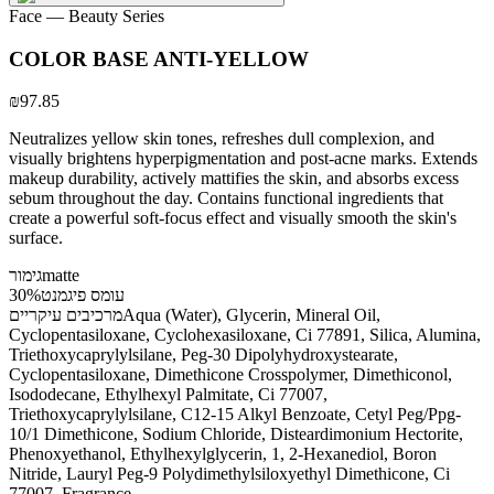
Face
— Beauty Series
COLOR BASE ANTI-YELLOW
₪97.85
Neutralizes yellow skin tones, refreshes dull complexion, and
visually brightens hyperpigmentation and post-acne marks. Extends
makeup durability, actively mattifies the skin, and absorbs excess
sebum throughout the day. Contains functional ingredients that
create a powerful soft-focus effect and visually smooth the skin's
surface.
matte
גימור
עומס פיגמנט
30%
Aqua (Water), Glycerin, Mineral Oil,
מרכיבים עיקריים
Cyclopentasiloxane, Cyclohexasiloxane, Ci 77891, Silica, Alumina,
Triethoxycaprylylsilane, Peg-30 Dipolyhydroxystearate,
Cyclopentasiloxane, Dimethicone Crosspolymer, Dimethiconol,
Isododecane, Ethylhexyl Palmitate, Ci 77007,
Triethoxycaprylylsilane, C12-15 Alkyl Benzoate, Cetyl Peg/Ppg-
10/1 Dimethicone, Sodium Chloride, Disteardimonium Hectorite,
Phenoxyethanol, Ethylhexylglycerin, 1, 2-Hexanediol, Boron
Nitride, Lauryl Peg-9 Polydimethylsiloxyethyl Dimethicone, Ci
77007, Fragrance.