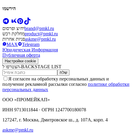
הירשמו
brand@pmkl.ru
יח״צ ופרסום
product@pmkl.ru
מחלקת רכש
askme@pmkl.ru
פניות אחרות
MAX
Telegram
Юридическая Информация
Публичная оферта
Настройки cookie
הצטרפו ל-BACKSTAGE LIST
שלח
Я согласен на обработку персональных данных и
получение рекламной рассылки согласно
политике обработки
персональных данных
ООО «ПРОМЕЙКАП»
ИНН
9713011844 ·
ОГРН
1247700180078
127247, г. Москва, Дмитровское ш., д. 107А, корп. 4
askme@pmkl.ru