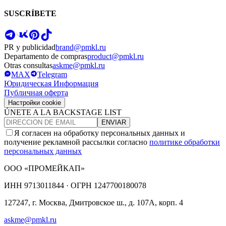
SUSCRÍBETE
PR y publicidad
brand@pmkl.ru
Departamento de compras
product@pmkl.ru
Otras consultas
askme@pmkl.ru
MAX
Telegram
Юридическая Информация
Публичная оферта
Настройки cookie
ÚNETE A LA BACKSTAGE LIST
ENVIAR
Я согласен на обработку персональных данных и
получение рекламной рассылки согласно
политике обработки
персональных данных
ООО «ПРОМЕЙКАП»
ИНН
9713011844 ·
ОГРН
1247700180078
127247, г. Москва, Дмитровское ш., д. 107А, корп. 4
askme@pmkl.ru