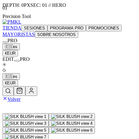
DEPTH:
0
PX
SEC:
01
//
HERO
01
Precision Tool
TIENDA
SESIONES
PROGRAMA PRO
PROMOCIONES
MAYORISTAS
SOBRE NOSOTROS
PRO
🇪🇸
es
€
EUR
EDIT.
PRO
🇪🇸
es
€
EUR
Volver