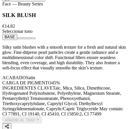
Face
— Beauty Series
SILK BLUSH
€14.82
Seleccionar tono
BASE
Silky satin blushes with a smooth texture for a fresh and natural skin
glow. Fine-ditperse pearl particles create a gentle radiance and a
multidimensional color shift. Functional fillers ensure seamless
blending, even coverage, and high durability. They also feature a
soft-focus effect that visually smooths the skin’s texture.
ACABADO
Satin
CARGA DE PIGMENTO
45%
INGREDIENTES CLAVE
Talc, Mica, Silica, Dimethicone,
Hydrogenated Polyisobutene, Polyethylene, Magnesium Stearate,
Pentaerythrityl Tetraisostearate, Phenoxyethanol,
Triethoxycaprylylsilane, Caprylyl Glycol, Diethylhexyl
Syringylidenemalonate, Caprylic/Capric Triglyceride May contain:
CI 77891, CI 19140, CI 45410, CI 15850:2, CI 77499
AÑADIR AL TRAY