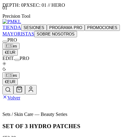
DEPTH:
0
PX
SEC:
01
//
HERO
01
Precision Tool
TIENDA
SESIONES
PROGRAMA PRO
PROMOCIONES
MAYORISTAS
SOBRE NOSOTROS
PRO
🇪🇸
es
€
EUR
EDIT.
PRO
🇪🇸
es
€
EUR
Volver
Sets / Skin Care
— Beauty Series
SET OF 3 HYDRO PATCHES