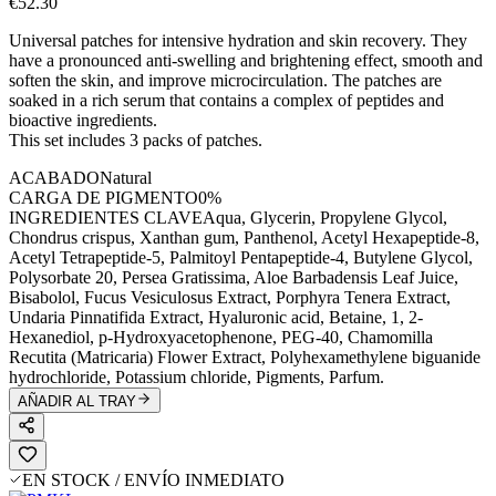
€52.30
Universal patches for intensive hydration and skin recovery. They
have a pronounced anti-swelling and brightening effect, smooth and
soften the skin, and improve microcirculation. The patches are
soaked in a rich serum that contains a complex of peptides and
bioactive ingredients.
This set includes 3 packs of patches.
ACABADO
Natural
CARGA DE PIGMENTO
0%
INGREDIENTES CLAVE
Aqua, Glycerin, Propylene Glycol,
Chondrus crispus, Xanthan gum, Panthenol, Acetyl Hexapeptide-8,
Acetyl Tetrapeptide-5, Palmitoyl Pentapeptide-4, Butylene Glycol,
Polysorbate 20, Persea Gratissima, Aloe Barbadensis Leaf Juice,
Bisabolol, Fucus Vesiculosus Extract, Porphyra Tenera Extract,
Undaria Pinnatifida Extract, Hyaluronic acid, Betaine, 1, 2-
Hexanediol, р-Hydroxyacetophenone, PEG-40, Chamomilla
Recutita (Matricaria) Flower Extract, Polyhexamethylene biguanide
hydrochloride, Potassium chloride, Pigments, Parfum.
AÑADIR AL TRAY
EN STOCK / ENVÍO INMEDIATO