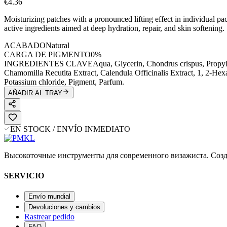
€4.36
Moisturizing patches with a pronounced lifting effect in individual p
active ingredients aimed at deep hydration, repair, and skin softening.
ACABADO
Natural
CARGA DE PIGMENTO
0%
INGREDIENTES CLAVE
Aqua, Glycerin, Chondrus crispus, Propyl
Chamomilla Recutita Extract, Calendula Officinalis Extract, 1, 2-H
Potassium chloride, Pigment, Parfum.
AÑADIR AL TRAY
EN STOCK / ENVÍO INMEDIATO
Высокоточные инструменты для современного визажиста. Созд
SERVICIO
Envío mundial
Devoluciones y cambios
Rastrear pedido
FAQ