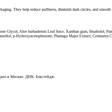
ackaging. They help reduce puffiness, diminish dark circles, and smooth
ene Glycol, Aloe barbadensis Leaf Juice, Xanthan gum, Bisabolol, Pa
exanediol, р-Hydroxyacetophenone, Plantago Major Extract, Centaurea 
ано в Москве. ДНК: Бэкстейдж.