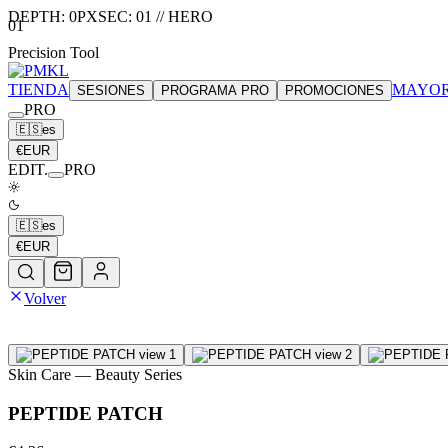
DEPTH:
0
PX
SEC:
01
//
HERO
01
Precision Tool
TIENDA
MAYOR
SESIONES
PROGRAMA PRO
PROMOCIONES
PRO
🇪🇸
es
€
EUR
EDIT.
PRO
🇪🇸
es
€
EUR
Volver
Skin Care
— Beauty Series
PEPTIDE PATCH