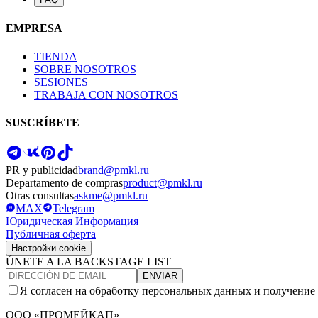
EMPRESA
TIENDA
SOBRE NOSOTROS
SESIONES
TRABAJA CON NOSOTROS
SUSCRÍBETE
PR y publicidad
brand@pmkl.ru
Departamento de compras
product@pmkl.ru
Otras consultas
askme@pmkl.ru
MAX
Telegram
Юридическая Информация
Публичная оферта
Настройки cookie
ÚNETE A LA BACKSTAGE LIST
ENVIAR
Я согласен на обработку персональных данных и получение
ООО «ПРОМЕЙКАП»