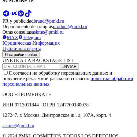
SUSCRÍBETE
PR y publicidad
brand@pmkl.ru
Departamento de compras
product@pmkl.ru
Otras consultas
askme@pmkl.ru
MAX
Telegram
Юридическая Информация
Публичная оферта
Настройки cookie
ÚNETE A LA BACKSTAGE LIST
ENVIAR
Я согласен на обработку персональных данных и
получение рекламной рассылки согласно
политике обработки
персональных данных
ООО «ПРОМЕЙКАП»
ИНН
9713011844 ·
ОГРН
1247700180078
127247, г. Москва, Дмитровское ш., д. 107А, корп. 4
askme@pmkl.ru
© 2024 PMKL COSMETICS. TODOS LOS DERECHOS