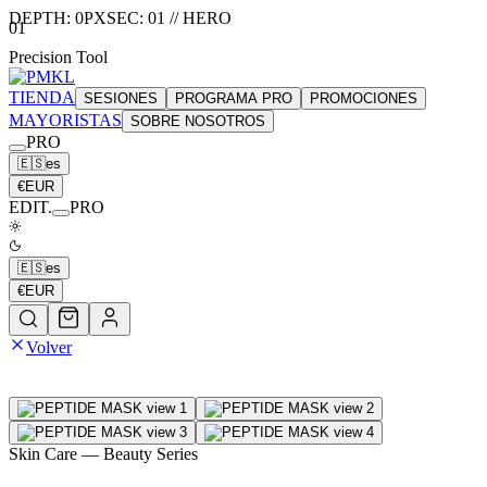
DEPTH:
0
PX
SEC:
01
//
HERO
01
Precision Tool
TIENDA
SESIONES
PROGRAMA PRO
PROMOCIONES
MAYORISTAS
SOBRE NOSOTROS
PRO
🇪🇸
es
€
EUR
EDIT.
PRO
🇪🇸
es
€
EUR
Volver
Skin Care
— Beauty Series