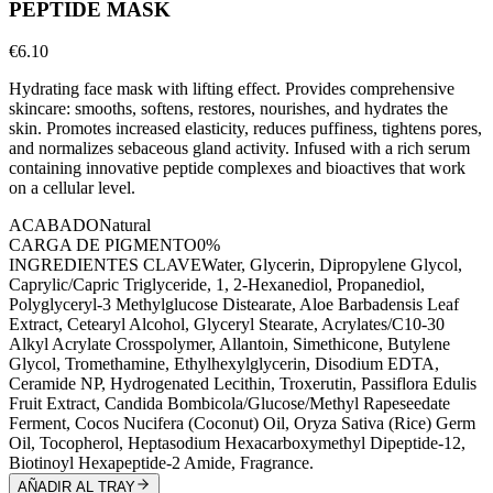
PEPTIDE MASK
€6.10
Hydrating face mask with lifting effect. Provides comprehensive
skincare: smooths, softens, restores, nourishes, and hydrates the
skin. Promotes increased elasticity, reduces puffiness, tightens pores,
and normalizes sebaceous gland activity. Infused with a rich serum
containing innovative peptide complexes and bioactives that work
on a cellular level.
ACABADO
Natural
CARGA DE PIGMENTO
0%
INGREDIENTES CLAVE
Water, Glycerin, Dipropylene Glycol,
Caprylic/Capric Triglyceride, 1, 2-Hexanediol, Propanediol,
Polyglyceryl-3 Methylglucose Distearate, Aloe Barbadensis Leaf
Extract, Cetearyl Alcohol, Glyceryl Stearate, Acrylates/C10-30
Alkyl Acrylate Crosspolymer, Allantoin, Simethicone, Butylene
Glycol, Tromethamine, Ethylhexylglycerin, Disodium EDTA,
Ceramide NP, Hydrogenated Lecithin, Troxerutin, Passiflora Edulis
Fruit Extract, Candida Bombicola/Glucose/Methyl Rapeseedate
Ferment, Cocos Nucifera (Coconut) Oil, Oryza Sativa (Rice) Germ
Oil, Tocopherol, Heptasodium Hexacarboxymethyl Dipeptide-12,
Biotinoyl Hexapeptide-2 Amide, Fragrance.
AÑADIR AL TRAY