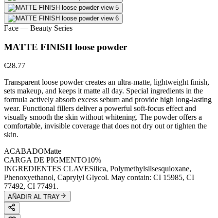
Face
— Beauty Series
MATTE FINISH loose powder
€28.77
Transparent loose powder creates an ultra-matte, lightweight finish,
sets makeup, and keeps it matte all day. Special ingredients in the
formula actively absorb excess sebum and provide high long-lasting
wear. Functional fillers deliver a powerful soft-focus effect and
visually smooth the skin without whitening. The powder offers a
comfortable, invisible coverage that does not dry out or tighten the
skin.
ACABADO
Matte
CARGA DE PIGMENTO
10%
INGREDIENTES CLAVE
Silica, Polymethylsilsesquioxane,
Phenoxyethanol, Caprylyl Glycol. May contain: CI 15985, CI
77492, CI 77491.
AÑADIR AL TRAY