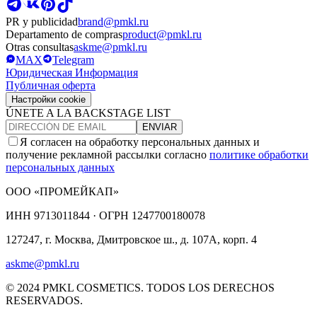
PR y publicidad
brand@pmkl.ru
Departamento de compras
product@pmkl.ru
Otras consultas
askme@pmkl.ru
MAX
Telegram
Юридическая Информация
Публичная оферта
Настройки cookie
ÚNETE A LA BACKSTAGE LIST
ENVIAR
Я согласен на обработку персональных данных и
получение рекламной рассылки согласно
политике обработки
персональных данных
ООО «ПРОМЕЙКАП»
ИНН
9713011844 ·
ОГРН
1247700180078
127247, г. Москва, Дмитровское ш., д. 107А, корп. 4
askme@pmkl.ru
© 2024 PMKL COSMETICS. TODOS LOS DERECHOS
RESERVADOS.