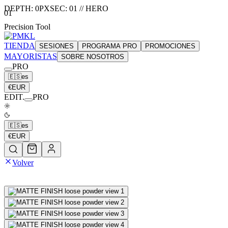
DEPTH:
0
PX
SEC:
01
//
HERO
01
Precision Tool
TIENDA
SESIONES
PROGRAMA PRO
PROMOCIONES
MAYORISTAS
SOBRE NOSOTROS
PRO
🇪🇸
es
€
EUR
EDIT.
PRO
🇪🇸
es
€
EUR
Volver