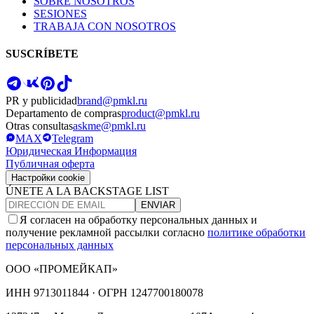
SOBRE NOSOTROS
SESIONES
TRABAJA CON NOSOTROS
SUSCRÍBETE
PR y publicidad
brand@pmkl.ru
Departamento de compras
product@pmkl.ru
Otras consultas
askme@pmkl.ru
MAX
Telegram
Юридическая Информация
Публичная оферта
Настройки cookie
ÚNETE A LA BACKSTAGE LIST
ENVIAR
Я согласен на обработку персональных данных и
получение рекламной рассылки согласно
политике обработки
персональных данных
ООО «ПРОМЕЙКАП»
ИНН
9713011844 ·
ОГРН
1247700180078