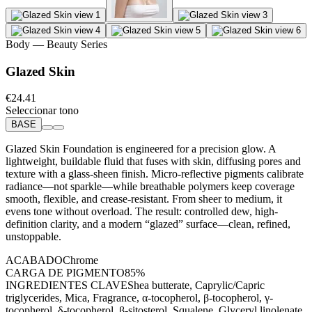
Body
— Beauty Series
Glazed Skin
€24.41
Seleccionar tono
BASE
Glazed Skin Foundation is engineered for a precision glow. A
lightweight, buildable fluid that fuses with skin, diffusing pores and
texture with a glass-sheen finish. Micro-reflective pigments calibrate
radiance—not sparkle—while breathable polymers keep coverage
smooth, flexible, and crease-resistant. From sheer to medium, it
evens tone without overload. The result: controlled dew, high-
definition clarity, and a modern “glazed” surface—clean, refined,
unstoppable.
ACABADO
Chrome
CARGA DE PIGMENTO
85%
INGREDIENTES CLAVE
Shea butterate, Caprylic/Capric
triglycerides, Mica, Fragrance, α-tocopherol, β-tocopherol, γ-
tocopherol, δ-tocopherol, β-sitosterol, Squalene, Glyceryl linolenate.