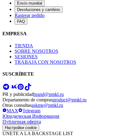
Envío mundial
Devoluciones y cambios
Rastrear pedido
FAQ
EMPRESA
TIENDA
SOBRE NOSOTROS
SESIONES
TRABAJA CON NOSOTROS
SUSCRÍBETE
PR y publicidad
brand@pmkl.ru
Departamento de compras
product@pmkl.ru
Otras consultas
askme@pmkl.ru
MAX
Telegram
Юридическая Информация
Публичная оферта
Настройки cookie
ÚNETE A LA BACKSTAGE LIST