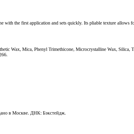
ne with the first application and sets quickly. Its pliable texture allows
thetic Wax, Mica, Phenyl Trimethicone, Microcrystalline Wax, Silica, 
266.
ано в Москве. ДНК: Бэкстейдж.