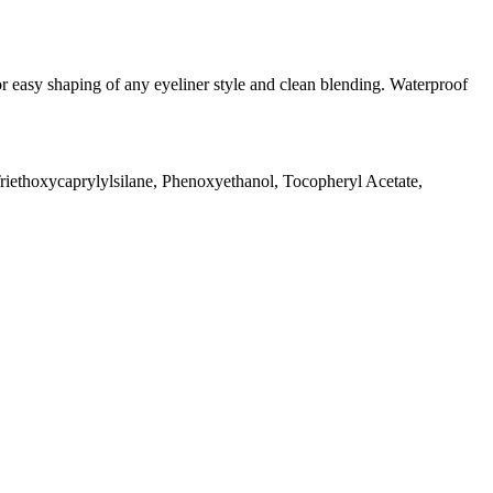
 for easy shaping of any eyeliner style and clean blending. Waterproof
Triethoxycaprylylsilane, Phenoxyethanol, Tocopheryl Acetate,