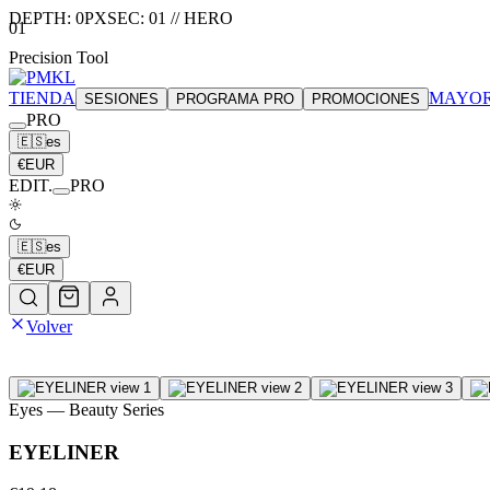
DEPTH:
0
PX
SEC:
01
//
HERO
01
Precision Tool
TIENDA
MAYOR
SESIONES
PROGRAMA PRO
PROMOCIONES
PRO
🇪🇸
es
€
EUR
EDIT.
PRO
🇪🇸
es
€
EUR
Volver
Eyes
— Beauty Series
EYELINER