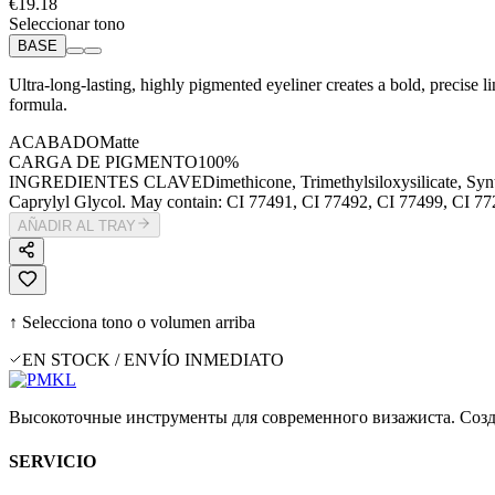
€19.18
Seleccionar tono
BASE
Ultra-long-lasting, highly pigmented eyeliner creates a bold, precise li
formula.
ACABADO
Matte
CARGA DE PIGMENTO
100%
INGREDIENTES CLAVE
Dimethicone, Trimethylsiloxysilicate, Syn
Caprylyl Glycol. May contain: CI 77491, CI 77492, CI 77499, CI 77
AÑADIR AL TRAY
↑ Selecciona tono o volumen arriba
EN STOCK / ENVÍO INMEDIATO
Высокоточные инструменты для современного визажиста. Созд
SERVICIO