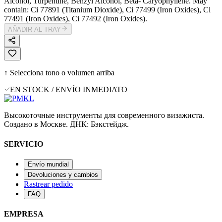
Alcohol, Turpentine, Benzyl Alcohol, Beta- Caryophyllene. May
contain: Ci 77891 (Titanium Dioxide), Ci 77499 (Iron Oxides), Ci
77491 (Iron Oxides), Ci 77492 (Iron Oxides).
AÑADIR AL TRAY
↑ Selecciona tono o volumen arriba
EN STOCK / ENVÍO INMEDIATO
Высокоточные инструменты для современного визажиста.
Создано в Москве. ДНК: Бэкстейдж.
SERVICIO
Envío mundial
Devoluciones y cambios
Rastrear pedido
FAQ
EMPRESA