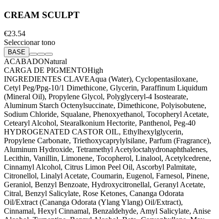
CREAM SCULPT
€23.54
Seleccionar tono
BASE
ACABADO
Natural
CARGA DE PIGMENTO
High
INGREDIENTES CLAVE
Aqua (Water), Cyclopentasiloxane,
Cetyl Peg/Ppg-10/1 Dimethicone, Glycerin, Paraffinum Liquidum
(Mineral Oil), Propylene Glycol, Polyglyceryl-4 Isostearate,
Aluminum Starch Octenylsuccinate, Dimethicone, Polyisobutene,
Sodium Chloride, Squalane, Phenoxyethanol, Tocopheryl Acetate,
Cetearyl Alcohol, Stearalkonium Hectorite, Panthenol, Peg-40
HYDROGENATED CASTOR OIL, Ethylhexylglycerin,
Propylene Carbonate, Triethoxycaprylylsilane, Parfum (Fragrance),
Aluminum Hydroxide, Tetramethyl Acetyloctahydronaphthalenes,
Lecithin, Vanillin, Limonene, Tocopherol, Linalool, Acetylcedrene,
Cinnamyl Alcohol, Citrus Limon Peel Oil, Ascorbyl Palmitate,
Citronellol, Linalyl Acetate, Coumarin, Eugenol, Farnesol, Pinene,
Geraniol, Benzyl Benzoate, Hydroxycitronellal, Geranyl Acetate,
Citral, Benzyl Salicylate, Rose Ketones, Cananga Odorata
Oil/Extract (Cananga Odorata (Ylang Ylang) Oil/Extract),
Cinnamal, Hexyl Cinnamal, Benzaldehyde, Amyl Salicylate, Anise