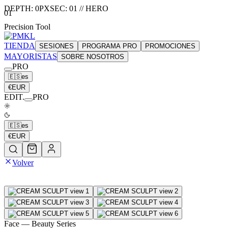
DEPTH:
0
PX
SEC:
01
//
HERO
01
Precision Tool
TIENDA
SESIONES
PROGRAMA PRO
PROMOCIONES
MAYORISTAS
SOBRE NOSOTROS
PRO
🇪🇸
es
€
EUR
EDIT.
PRO
🇪🇸
es
€
EUR
Volver
Face
— Beauty Series