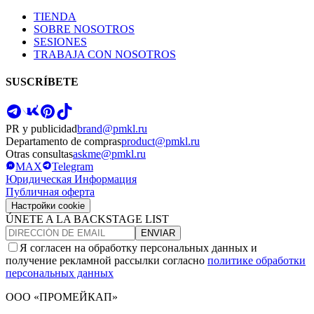
TIENDA
SOBRE NOSOTROS
SESIONES
TRABAJA CON NOSOTROS
SUSCRÍBETE
PR y publicidad
brand@pmkl.ru
Departamento de compras
product@pmkl.ru
Otras consultas
askme@pmkl.ru
MAX
Telegram
Юридическая Информация
Публичная оферта
Настройки cookie
ÚNETE A LA BACKSTAGE LIST
ENVIAR
Я согласен на обработку персональных данных и
получение рекламной рассылки согласно
политике обработки
персональных данных
ООО «ПРОМЕЙКАП»