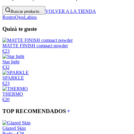
VOLVER A LA TIENDA
Buscar producto...
Rostro
Ojos
Labios
Quizá te guste
MATTE FINISH compact powder
€23
Star light
€32
SPARKLE
€23
THERMO
€20
TOP RECOMENDADOS
Glazed Skin
Body
·
€28