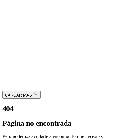
Sodium Hyaluronat
Allantoin
Sodium Benzoate
Potassium Sorbate
Parfum
Cl 42090
Cl 45100.
VISTA RÁPIDA
hydro tonic
Skin Care
from €8
CARGAR MÁS
404
Página no encontrada
Pero podemos ayudarte a encontrar lo que necesitas