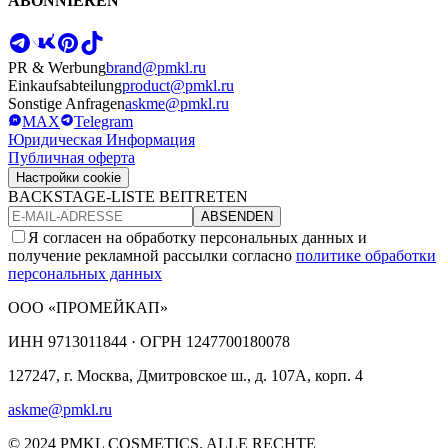
ABONNIEREN
PR & Werbung
brand@pmkl.ru
Einkaufsabteilung
product@pmkl.ru
Sonstige Anfragen
askme@pmkl.ru
MAX
Telegram
Юридическая Информация
Публичная оферта
Настройки cookie
BACKSTAGE-LISTE BEITRETEN
ABSENDEN
Я согласен на обработку персональных данных и
получение рекламной рассылки согласно
политике обработки
персональных данных
ООО «ПРОМЕЙКАП»
ИНН
9713011844 ·
ОГРН
1247700180078
127247, г. Москва, Дмитровское ш., д. 107А, корп. 4
askme@pmkl.ru
© 2024 PMKL COSMETICS. ALLE RECHTE