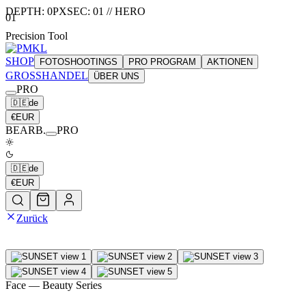
DEPTH:
0
PX
SEC:
01
//
HERO
01
Precision Tool
SHOP
FOTOSHOOTINGS
PRO PROGRAM
AKTIONEN
GROSSHANDEL
ÜBER UNS
PRO
🇩🇪
de
€
EUR
BEARB.
PRO
🇩🇪
de
€
EUR
Zurück
Face
— Beauty Series