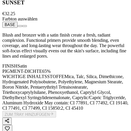
SUNSET
€32.25
Farbton auswählen
BASE
Blush and bronzer with a satin finish create a fresh, radiant
complexion. Functional primers provide smooth blending, even
coverage, and long-lasting wear throughout the day. The powerful
soft-focus effect visually evens out the skin's surface, including fine
lines and enlarged pores.
FINISH
Satin
PIGMENT-DICHTE
65%
WICHTIGE INHALTSSTOFFE
Mica, Talc, Silica, Dimethicone,
Hydrogenated Polyisobutene, Polyethylene, Magnesium Stearate,
Boron Nitride, Pentaerythrityl Tetraisostearate,
Triethoxycaprylylsilane, Phenoxyethanol, Caprylyl Glycol,
Diethylhexyl Syringylidenemalonate, Caprylic/Capric Triglyceride,
Aluminum Hydroxide May contain: CI 77891, CI 77492, CI 19140,
CI 77491, CI 77499, CI 15850:2, CI 45410
ZUM TRAY HINZUFÜGEN