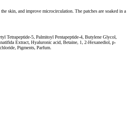
 the skin, and improve microcirculation. The patches are soaked in a
yl Tetrapeptide-5, Palmitoyl Pentapeptide-4, Butylene Glycol,
atifida Extract, Hyaluronic acid, Betaine, 1, 2-Hexanediol, р-
hloride, Pigments, Parfum.