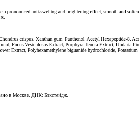
e a pronounced anti-swelling and brightening effect, smooth and soften
ts.
Chondrus crispus, Xanthan gum, Panthenol, Acetyl Hexapeptide-8, Acet
olol, Fucus Vesiculosus Extract, Porphyra Tenera Extract, Undaria Pinn
wer Extract, Polyhexamethylene biguanide hydrochloride, Potassium c
ано в Москве. ДНК: Бэкстейдж.