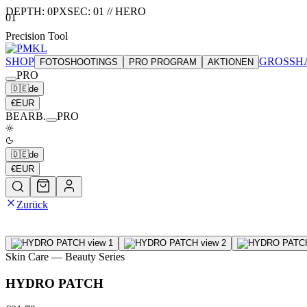
DEPTH:
0
PX
SEC:
01
//
HERO
01
Precision Tool
SHOP
GROSSH
FOTOSHOOTINGS
PRO PROGRAM
AKTIONEN
PRO
🇩🇪
de
€
EUR
BEARB.
PRO
🇩🇪
de
€
EUR
Zurück
Skin Care
— Beauty Series
HYDRO PATCH