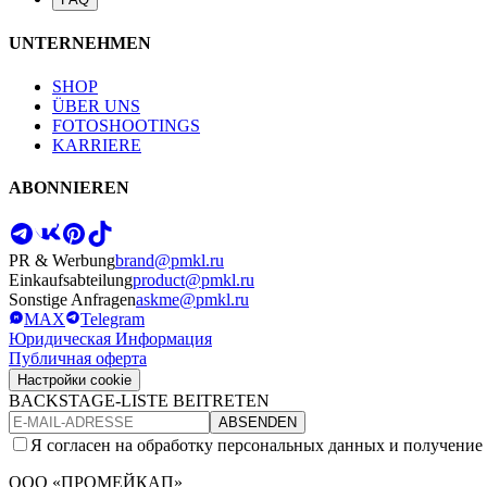
UNTERNEHMEN
SHOP
ÜBER UNS
FOTOSHOOTINGS
KARRIERE
ABONNIEREN
PR & Werbung
brand@pmkl.ru
Einkaufsabteilung
product@pmkl.ru
Sonstige Anfragen
askme@pmkl.ru
MAX
Telegram
Юридическая Информация
Публичная оферта
Настройки cookie
BACKSTAGE-LISTE BEITRETEN
ABSENDEN
Я согласен на обработку персональных данных и получение
ООО «ПРОМЕЙКАП»