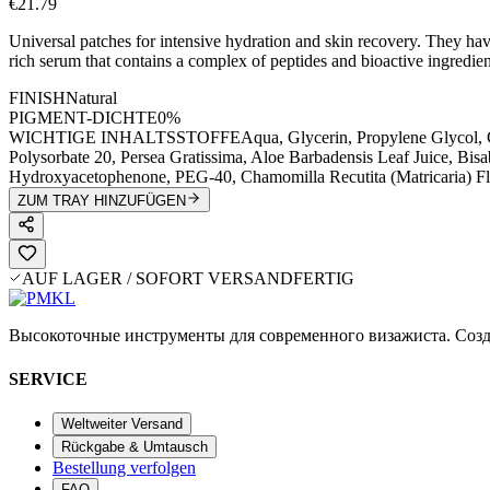
€21.79
Universal patches for intensive hydration and skin recovery. They hav
rich serum that contains a complex of peptides and bioactive ingredien
FINISH
Natural
PIGMENT-DICHTE
0%
WICHTIGE INHALTSSTOFFE
Aqua, Glycerin, Propylene Glycol, 
Polysorbate 20, Persea Gratissima, Aloe Barbadensis Leaf Juice, Bisab
Hydroxyacetophenone, PEG-40, Chamomilla Recutita (Matricaria) Flo
ZUM TRAY HINZUFÜGEN
AUF LAGER / SOFORT VERSANDFERTIG
Высокоточные инструменты для современного визажиста. Созд
SERVICE
Weltweiter Versand
Rückgabe & Umtausch
Bestellung verfolgen
FAQ