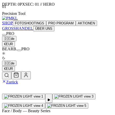
DEPTH:
0
PX
SEC:
01
//
HERO
01
Precision Tool
SHOP
FOTOSHOOTINGS
PRO PROGRAM
AKTIONEN
GROSSHANDEL
ÜBER UNS
PRO
🇩🇪
de
€
EUR
BEARB.
PRO
🇩🇪
de
€
EUR
Zurück
Face / Body
— Beauty Series