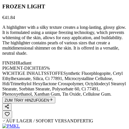
FROZEN LIGHT
€41.84
A highlighter with a silky texture creates a long-lasting, glossy glow.
It is formulated using a unique freezing technology, which prevents
whitening of the skin, allows for easy application, and buildability.
The highlighter contains pearls of various sizes that create a
multidimensional shimmer on the skin. It is offered in a versatile,
neutral shade.
FINISH
Radiant
PIGMENT-DICHTE
85%
WICHTIGE INHALTSSTOFFE
Synthetic Fluorphlogopite, Cetyl
Ethylhexanoate, Silica, Ci 77891, Microcrystalline Cellulose,
Hdi/Trimethylol Hexyllactone Crosspolymer, Octyldodecyl Stearoyl
Stearate, Sorbitan Stearate, Polysorbate 60, Ci 77491,
Phenoxyethanol, Xanthan Gum, Tin Oxide, Cellulose Gum.
ZUM TRAY HINZUFÜGEN
AUF LAGER / SOFORT VERSANDFERTIG