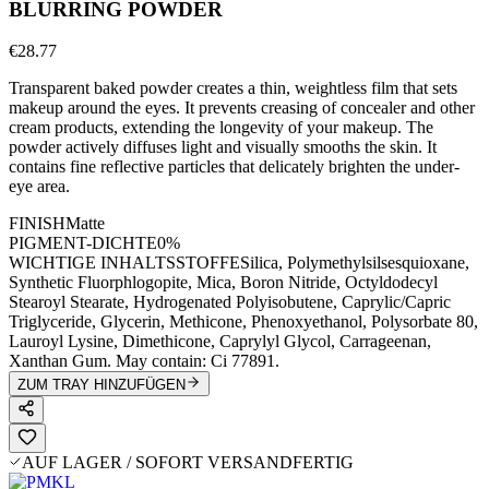
BLURRING POWDER
€28.77
Transparent baked powder creates a thin, weightless film that sets
makeup around the eyes. It prevents creasing of concealer and other
cream products, extending the longevity of your makeup. The
powder actively diffuses light and visually smooths the skin. It
contains fine reflective particles that delicately brighten the under-
eye area.
FINISH
Matte
PIGMENT-DICHTE
0%
WICHTIGE INHALTSSTOFFE
Silica, Polymethylsilsesquioxane,
Synthetic Fluorphlogopite, Mica, Boron Nitride, Octyldodecyl
Stearoyl Stearate, Hydrogenated Polyisobutene, Caprylic/Capric
Triglyceride, Glycerin, Methicone, Phenoxyethanol, Polysorbate 80,
Lauroyl Lysine, Dimethicone, Caprylyl Glycol, Carrageenan,
Xanthan Gum. May contain: Ci 77891.
ZUM TRAY HINZUFÜGEN
AUF LAGER / SOFORT VERSANDFERTIG