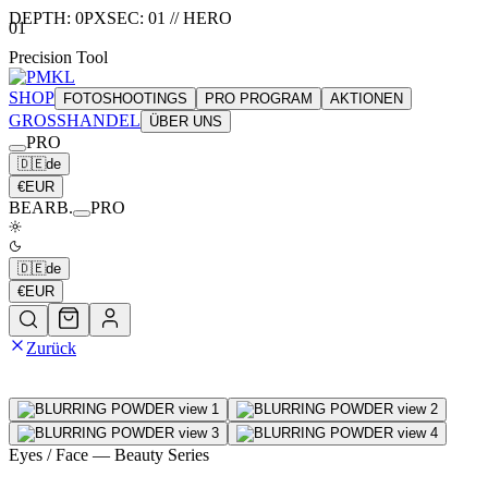
DEPTH:
0
PX
SEC:
01
//
HERO
01
Precision Tool
SHOP
FOTOSHOOTINGS
PRO PROGRAM
AKTIONEN
GROSSHANDEL
ÜBER UNS
PRO
🇩🇪
de
€
EUR
BEARB.
PRO
🇩🇪
de
€
EUR
Zurück
Eyes / Face
— Beauty Series